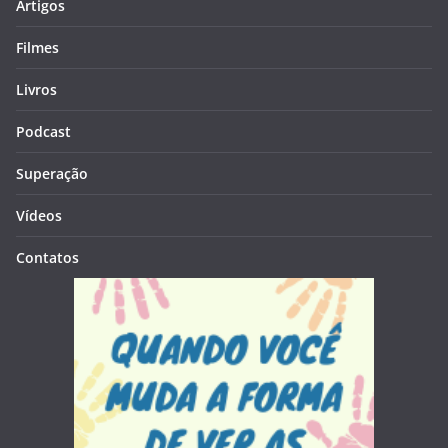
Artigos
Filmes
Livros
Podcast
Superação
Vídeos
Contatos