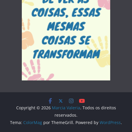
Copyright © 2026
Marcia Valeria
. Todos os direitos
reservados.
Tema:
ColorMag
por ThemeGrill. Powered by
WordPress
.