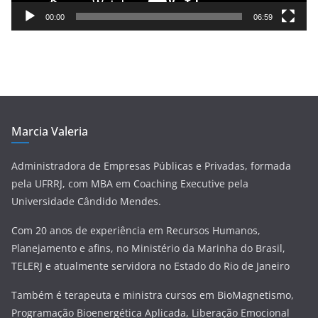
e
00:00
06:59
v
í
d
e
o
Marcia Valeria
Administradora de Empresas Públicas e Privadas, formada
pela UFRRJ, com MBA em Coaching Executive pela
Universidade Cândido Mendes.
Com 20 anos de experiência em Recursos Humanos,
Planejamento e afins, no Ministério da Marinha do Brasil,
TELERJ e atualmente servidora no Estado do Rio de Janeiro
Também é terapeuta e ministra cursos em BioMagnetismo,
Programação Bioenergética Aplicada, Liberação Emocional