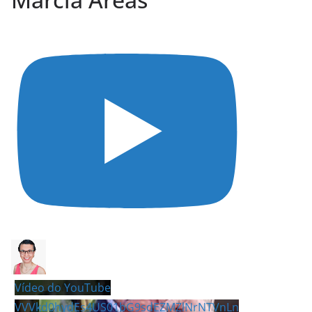
Vídeo do YouTube
VVVkd0hydEs4US01bG9sdEZMZlNrNTVnLn