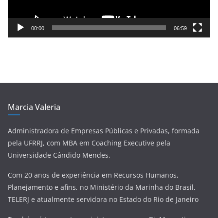
r
d
e
00:00
06:59
v
í
d
e
o
Marcia Valeria
Administradora de Empresas Públicas e Privadas, formada
pela UFRRJ, com MBA em Coaching Executive pela
Universidade Cândido Mendes.
Com 20 anos de experiência em Recursos Humanos,
Planejamento e afins, no Ministério da Marinha do Brasil,
TELERJ e atualmente servidora no Estado do Rio de Janeiro