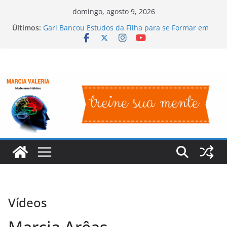
Pular
domingo, agosto 9, 2026
para
Últimos:
Gari Bancou Estudos da Filha para se Formar em
o
Médica, em GO
Irmã Dulce – O Anjo Bom da Bahia
conteúdo
A História de Superação de Oprah Winfrey
Sem braços mas com positividade
Nelson Mandela – Líder Rebelde e Presidente da
África do Sul
Vídeos
Marcia Arêas