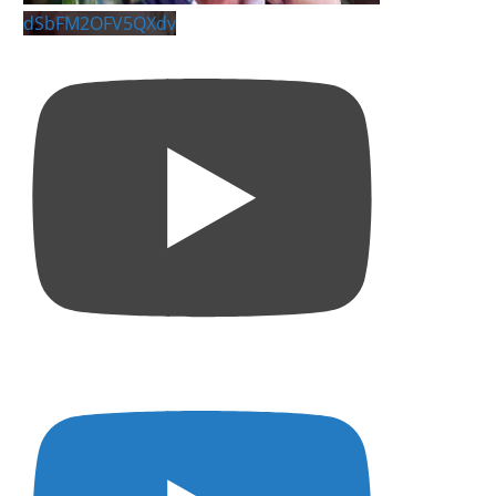
dSbFM2OFV5QXdv