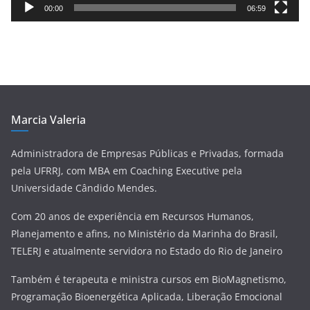
e
00:00
06:59
v
í
d
e
o
Marcia Valeria
Administradora de Empresas Públicas e Privadas, formada
pela UFRRJ, com MBA em Coaching Executive pela
Universidade Cândido Mendes.
Com 20 anos de experiência em Recursos Humanos,
Planejamento e afins, no Ministério da Marinha do Brasil,
TELERJ e atualmente servidora no Estado do Rio de Janeiro
Também é terapeuta e ministra cursos em BioMagnetismo,
Programação Bioenergética Aplicada, Liberação Emocional