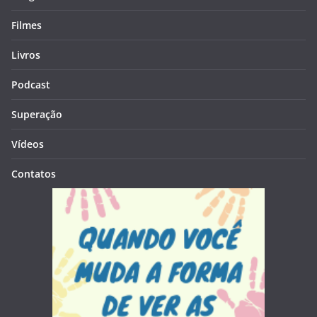
Filmes
Livros
Podcast
Superação
Vídeos
Contatos