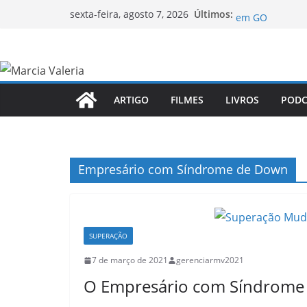
Pular
Gari Bancou Es
Últimos:
sexta-feira, agosto 7, 2026
em GO
para
Irmã Dulce – O
o
A História de 
conteúdo
Sem braços mas
Nelson Mandela
Sul
ARTIGO
FILMES
LIVROS
PODC
Empresário com Síndrome de Down
SUPERAÇÃO
7 de março de 2021
gerenciarmv2021
O Empresário com Síndrome 