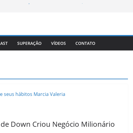
tudos da Filha para se Formar em Médica,
 Anjo Bom da Bahia
Superação de Oprah Winfrey
 com positividade
 – Líder Rebelde e Presidente da África do
AST
SUPERAÇÃO
VÍDEOS
CONTATO
de Down Criou Negócio Milionário