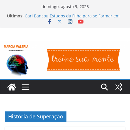
Pular
domingo, agosto 9, 2026
para
Últimos:
Gari Bancou Estudos da Filha para se Formar em
o
Médica, em GO
Irmã Dulce – O Anjo Bom da Bahia
conteúdo
A História de Superação de Oprah Winfrey
Sem braços mas com positividade
Nelson Mandela – Líder Rebelde e Presidente da
África do Sul
História de Superação