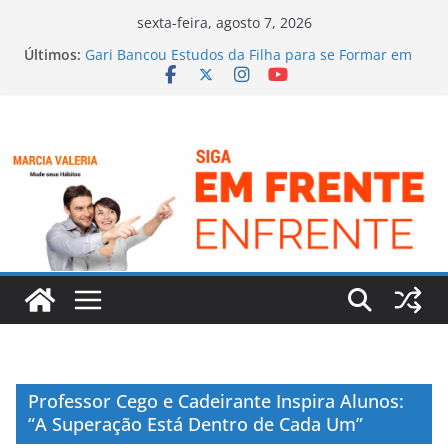
Pular
sexta-feira, agosto 7, 2026
para
Últimos:
Gari Bancou Estudos da Filha para se Formar em
o
Médica, em GO
Irmã Dulce – O Anjo Bom da Bahia
conteúdo
A História de Superação de Oprah Winfrey
Sem braços mas com positividade
Nelson Mandela – Líder Rebelde e Presidente da
África do Sul
Professor Cego e Cadeirante Inspira Alunos:
“A Superação Está Dentro de Cada Um”