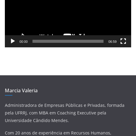
a
d
o
r
d
e
00:00
06:59
v
í
d
e
o
Marcia Valeria
Administradora de Empresas Públicas e Privadas, formada
pela UFRRJ, com MBA em Coaching Executive pela
Universidade Cândido Mendes.
Com 20 anos de experiência em Recursos Humanos,