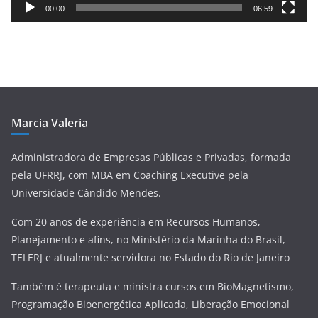
e
00:00
06:59
v
í
d
e
o
Marcia Valeria
Administradora de Empresas Públicas e Privadas, formada
pela UFRRJ, com MBA em Coaching Executive pela
Universidade Cândido Mendes.
Com 20 anos de experiência em Recursos Humanos,
Planejamento e afins, no Ministério da Marinha do Brasil,
TELERJ e atualmente servidora no Estado do Rio de Janeiro
Também é terapeuta e ministra cursos em BioMagnetismo,
Programação Bioenergética Aplicada, Liberação Emocional