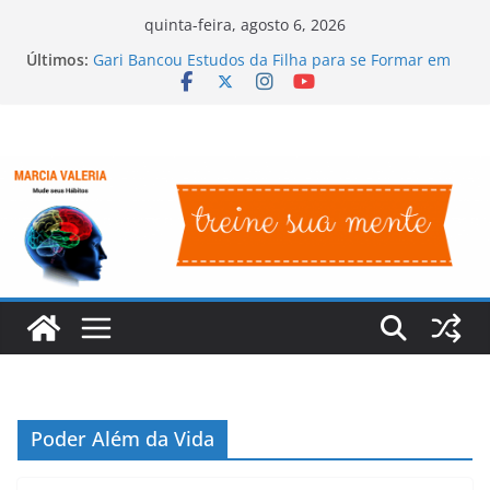
Pular
quinta-feira, agosto 6, 2026
para
Últimos:
Gari Bancou Estudos da Filha para se Formar em
o
Médica, em GO
Irmã Dulce – O Anjo Bom da Bahia
conteúdo
A História de Superação de Oprah Winfrey
Sem braços mas com positividade
Nelson Mandela – Líder Rebelde e Presidente da
África do Sul
Poder Além da Vida