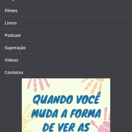
Filmes
Livros
Podcast
Superação
Vídeos
Contatos